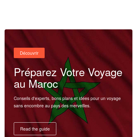
Accueil
Découvrir
Destinations
Préparez Votre Voyage
au Maroc
Voyages
Conseils d'experts, bons plans et idées pour un voyage
sans encombre au pays des merveilles.
Activités
Read the guide
Service