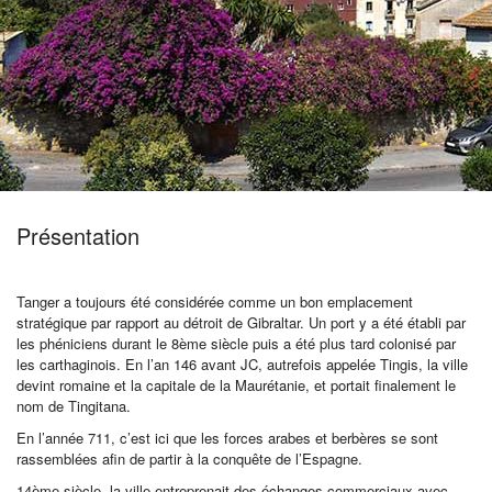
Pro
/
M.I.C.E.
Présentation
À
Tanger a toujours été considérée comme un bon emplacement
stratégique par rapport au détroit de Gibraltar. Un port y a été établi par
les phéniciens durant le 8
ème
siècle puis a été plus tard colonisé par
Propos
les carthaginois. En l’an 146 avant JC, autrefois appelée Tingis, la ville
devint romaine et la capitale de la Maurétanie, et portait finalement le
nom de Tingitana.
Contact
En l’année 711, c’est ici que les forces arabes et berbères se sont
rassemblées afin de partir à la conquête de l’Espagne.
14
ème
siècle, la ville entreprenait des échanges commerciaux avec