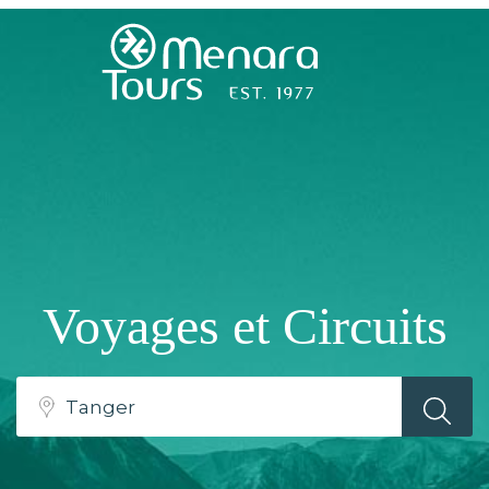
Accueil
Destinations
Voyages
Voyages et Circuits
Activités
Service