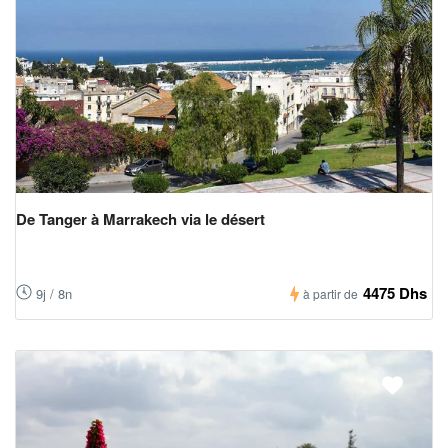
De Tanger à Marrakech via le désert
4475 Dhs
9j / 8n
à partir de