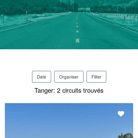
Pro
/
M.I.C.E.
Date
Organiser
Filter
À
Tanger: 2 circuits trouvés
Propos
Contact