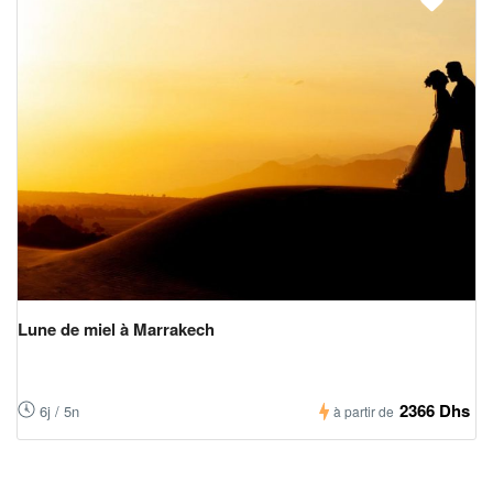
Lune de miel à Marrakech
2366 Dhs
6j / 5n
à partir de