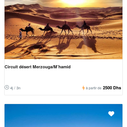
Circuit désert Merzouga/M’hamid
2500 Dhs
4j / 3n
à partir de