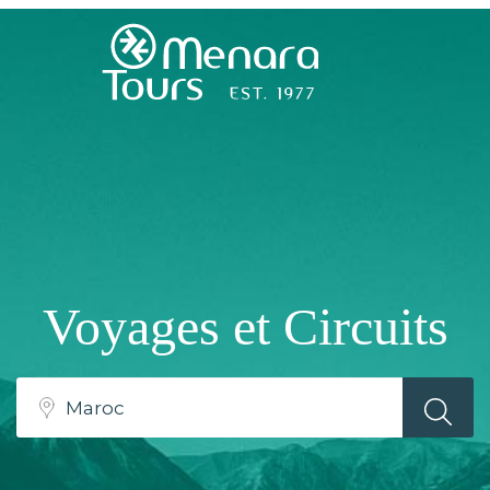
Accueil
Destinations
Voyages
Voyages et Circuits
Activités
Service