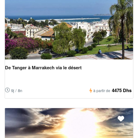
De Tanger à Marrakech via le désert
4475 Dhs
9j / 8n
à partir de