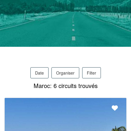
Pro
/
M.I.C.E.
Date
Organiser
Filter
À
Maroc: 6 circuits trouvés
Propos
Contact