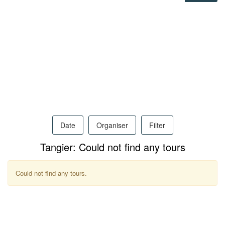
Pro
/
M.I.C.E.
Date
Organiser
Filter
À
Tangier: Could not find any tours
Propos
Could not find any tours.
Contact