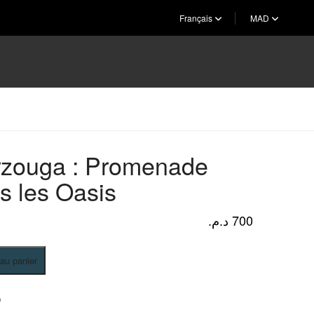
Français
MAD
zouga : Promenade
s les Oasis
د.م.
700
 au panier
a
D
de