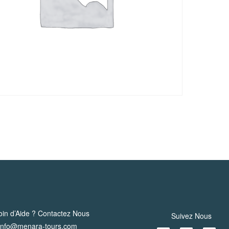
dans
les
Oasis
in d’Aide ? Contactez Nous
Suivez Nous
info@menara-tours.com