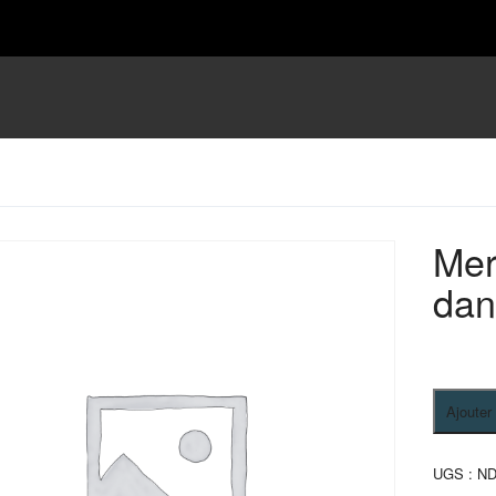
Mer
dan
quantité
Ajouter
de
Merzoug
:
UGS :
N
Promena