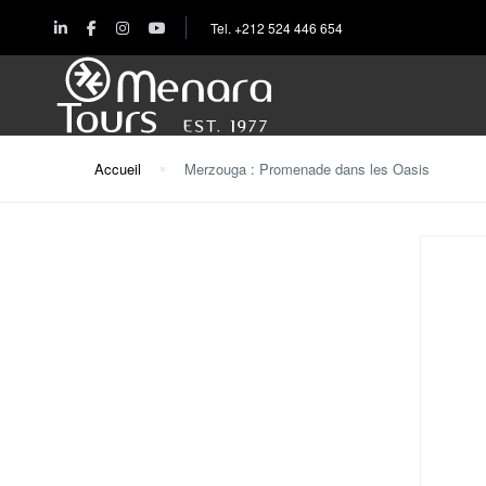
Tel. +212 524 446 654
Accueil
Merzouga : Promenade dans les Oasis
Accueil
Destinations
Voyages
Activités