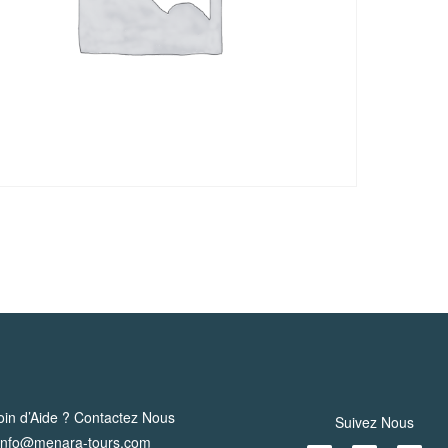
Souk
Ida
Ougourd
du
Mercredi
in d’Aide ? Contactez Nous
Suivez Nous
info@menara-tours.com