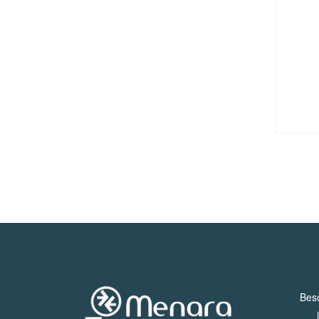
Service
Pro
/
M.I.C.E.
À
Propos
Beso