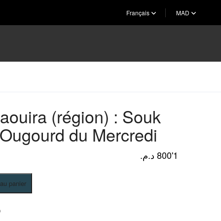
Français
MAD
aouira (région) : Souk
 Ougourd du Mercredi
د.م.
1'800
 au panier
a
D