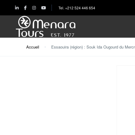
Tel. +212 524 446 654
Accueil
Essaouira (région) : Souk Ida Ougourd du Mercr
Accueil
Destinations
Voyages
Activités