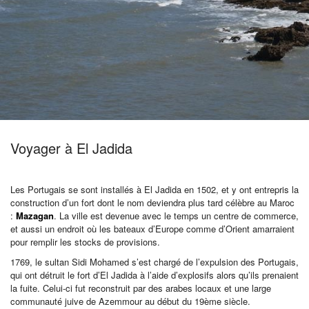
Pro
/
M.I.C.E.
Voyager à El Jadida
À
Les Portugais se sont installés à El Jadida en 1502, et y ont entrepris la
construction d’un fort dont le nom deviendra plus tard célèbre au Maroc
:
Mazagan
. La ville est devenue avec le temps un centre de commerce,
Propos
et aussi un endroit où les bateaux d’Europe comme d’Orient amarraient
pour remplir les stocks de provisions.
1769, le sultan Sidi Mohamed s’est chargé de l’expulsion des Portugais,
Contact
qui ont détruit le fort d’El Jadida à l’aide d’explosifs alors qu’ils prenaient
la fuite. Celui-ci fut reconstruit par des arabes locaux et une large
communauté juive de Azemmour au début du 19
ème
siècle.