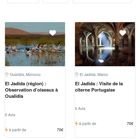
Oualidia, Morocco
El Jadida, Maroc
El Jadida (région) :
El Jadida : Visite de la
Observation d’oiseaux à
citerne Portugaise
Oualidia
0 Avis
0 Avis
à partir de
70€
à partir de
70€