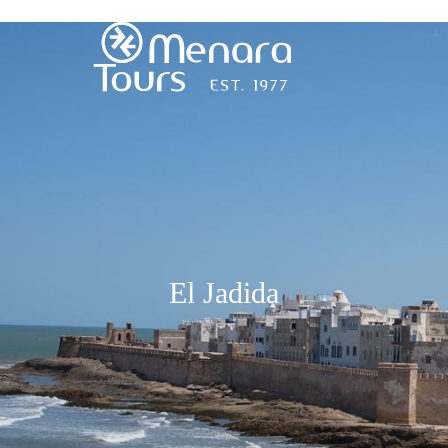
Accueil
Destinations
Voyages
El Jadida
Activités
Service