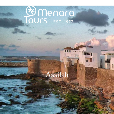
Accueil
Destinations
Voyages
Assilah
Activités
Service