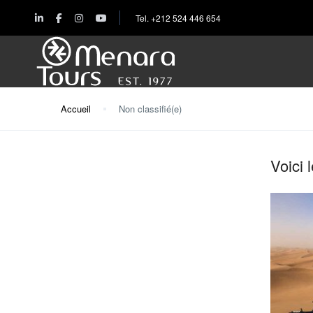
Tel. +212 524 446 654
Accueil
Non classifié(e)
Accueil
Voici 
Destinations
Voyages
Activités