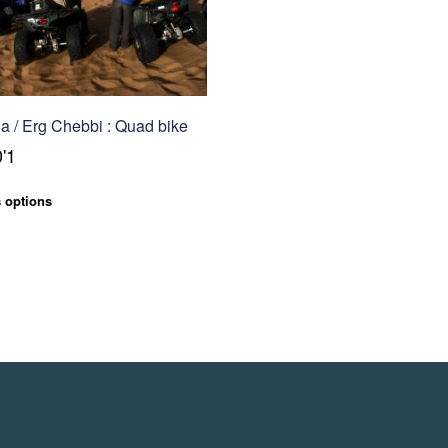
 / Erg Chebbi : Quad bike
1'000
Ce
 options
produit
a
plusieurs
variations.
Les
options
peuvent
être
choisies
sur
la
page
du