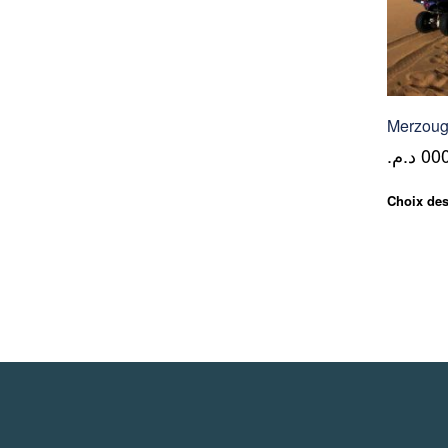
Service
Pro
Merzouga
د.م.
/
Choix des
M.I.C.E.
À
Propos