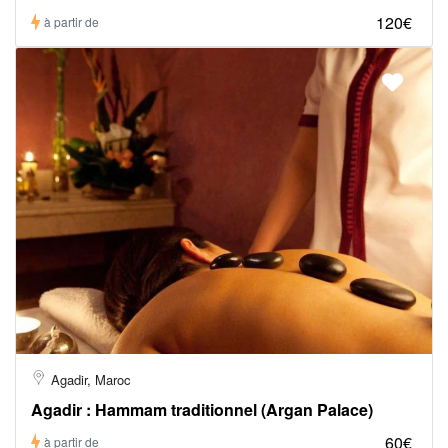
120€
à partir de
Agadir, Maroc
Agadir : Hammam traditionnel (Argan Palace)
60€
à partir de