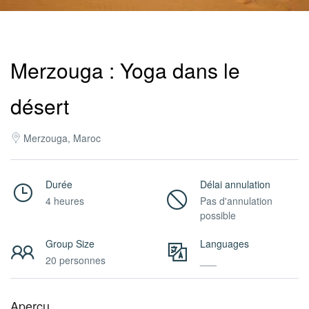
Pro
Merzouga : Yoga dans le
/
désert
M.I.C.E.
Merzouga, Maroc
À
Durée
Délai annulation
4 heures
Pas d'annulation
possible
Propos
Group Size
Languages
20 personnes
___
Contact
Aperçu