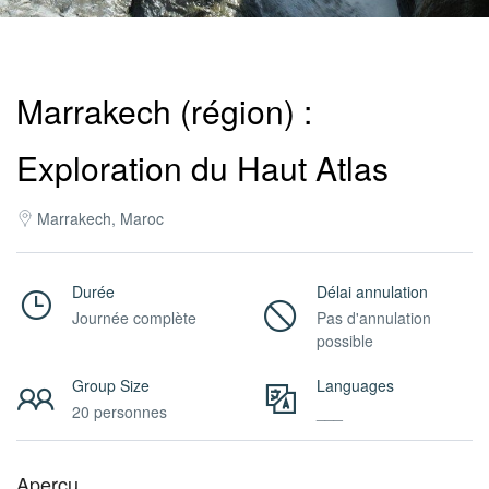
Pro
Marrakech (région) :
/
Exploration du Haut Atlas
M.I.C.E.
Marrakech, Maroc
À
Durée
Délai annulation
Journée complète
Pas d'annulation
possible
Propos
Group Size
Languages
20 personnes
___
Contact
Aperçu