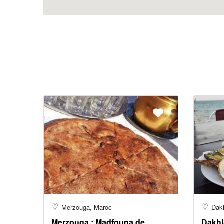
Merzouga, Maroc
Dak
Merzouga : Madfouna de
Dakhla