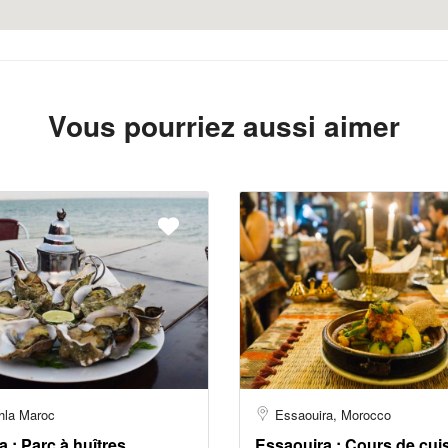
Vous pourriez aussi aimer
hla Maroc
Essaouira, Morocco
 : Parc à huîtres
Essaouira : Cours de cui