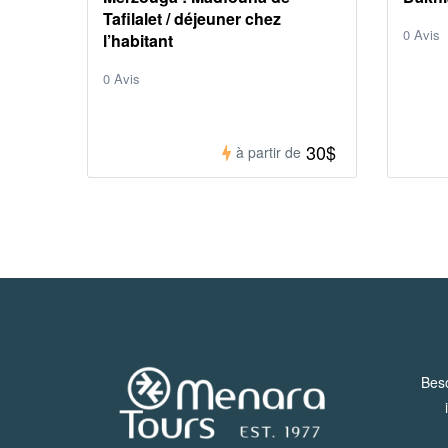
Tafilalet / déjeuner chez
0 Avis
l’habitant
0 Avis
30$
à partir de
Beso