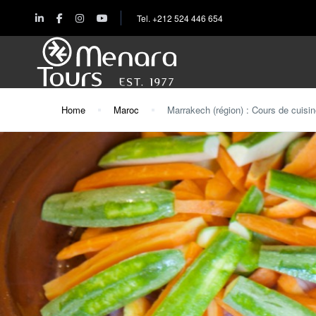
Tel. +212 524 446 654
Home
Maroc
Marrakech (région) : Cours de cuisi
Accueil
Destinations
Voyages
Activités