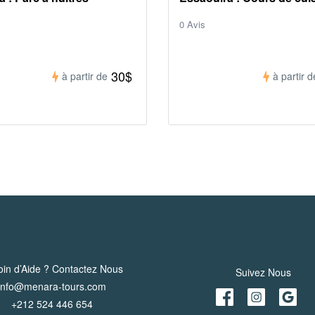
0 Avis
30$
à partir de
à partir d
in d’Aide ? Contactez Nous
Suivez Nous
info@menara-tours.com
+212 524 446 654