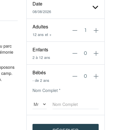
Date
08/08/2026
Adultes
12 ans et +
du parc
Enfants
érémonie
2 à 12 ans
roposons
Bébés
& camp.
n.
- de 2 ans
Nom Complet
*