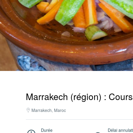
Service
Pro
/
M.I.C.E.
À
Marrakech (région) : Cours
Marrakech, Maroc
Propos
Durée
Délai annulat