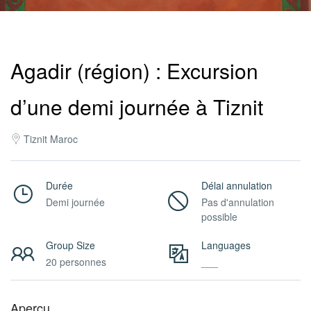
Pro
Agadir (région) : Excursion
/
d’une demi journée à Tiznit
M.I.C.E.
Tiznit Maroc
À
Durée
Délai annulation
Demi journée
Pas d'annulation
possible
Propos
Group Size
Languages
20 personnes
___
Contact
Aperçu