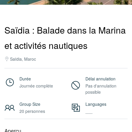
Pro
Saïdia : Balade dans la Marina
/
et activités nautiques
M.I.C.E.
Saïdia, Maroc
À
Durée
Délai annulation
Journée complète
Pas d'annulation
possible
Propos
Group Size
Languages
20 personnes
___
Contact
Aperçu