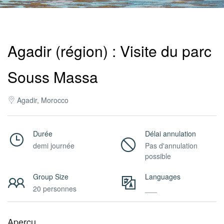
Pro
Agadir (région) : Visite du parc
/
Souss Massa
M.I.C.E.
Agadir, Morocco
À
Durée
Délai annulation
demi journée
Pas d'annulation
possible
Propos
Group Size
Languages
20 personnes
___
Contact
Aperçu