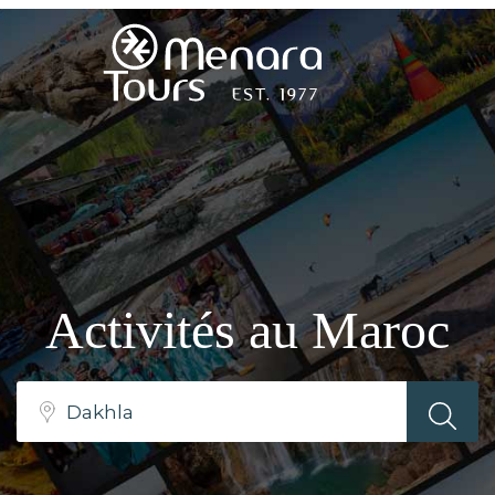
Accueil
Destinations
Voyages
Activités au Maroc
Activités
Service