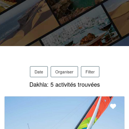
Pro
/
M.I.C.E.
Date
Organiser
Filter
À
Dakhla: 5 activités trouvées
Propos
Contact